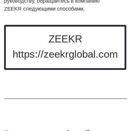
системой удаленного мониторинга, такие как:
уровень заряда аккумулятора, состояние дверей
и т.д.
Система удаленного мониторинга включена по
умолчанию, и пользователи не могут изменять
настройки.
Подлинный аксессуар
класса люкс,
дополнительное
оборудование и
модификация.
Все оригинальные аксессуары класса люкс
ZEEKR проходят тестирование на
совместимость с системой управления и
безопасности вашего автомобиля. Для