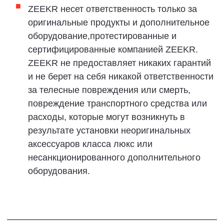
средства.
В соответствии с национальным
законодательством и нормативными актами по
охране окружающей среды транспортные
средства, срок службы которых истек или
которые не могут соответствовать условиям
эксплуатации на дорогах, должны быть
утилизированы в установленном порядке. Перед
утилизацией транспортных средств, пожалуйста,
обратитесь в ZEEKR Service (Experience) Center
для получения консультации по утилизации
транспортных средств.
Внимание!
■
Утилизировать транспортные средства
разрешается только компаниям по
переработке отходов, соответствующими
национальными организациями.
В процессе утилизации должны соблюдаться
■
соответствующие требования техники
безопасности, а также законы и нормативные