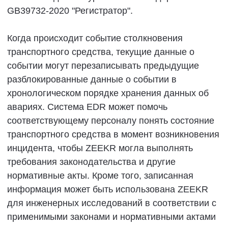
сертифицированного ZEEKR дополнительного
оборудования или дополнительного
оборудования, которое неприменимо в вашем
регионе.
Не модифицируйте автомобиль без
разрешения, в противном случае это повлияет
на управляемость, устойчивость, безопасность
и долговечность автомобиля, а также может
нарушать местные законы и нормативные акты
или нормативные требования регулирующих
органов. ZEEKR не несет ответственности за
телесные повреждения, повреждение
транспортного средства, проблемы с
производительностью или другие убытки,
вызванные несанкционированной
модификацией.
Внимание!
■
ZEEKR несет ответственность только за
оригинальные продукты и дополнительное
оборудование,протестированные и
сертифицированные компанией ZEEKR.
ZEEKR не предоставляет никаких гарантий
и не берет на себя никакой ответственности