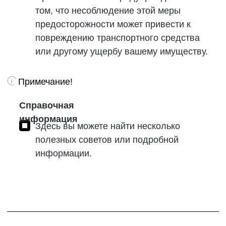
соответствующим образом, поэтому вам не
нужно сосредотачиваться на другой
информации.
Символ означает "Запрещено"
или "Избегайте этой ситуации".
Символ означает "Рекомендуется"
или "Данная ситуация допустима".
01
Символ указывает на местоположение
детали, если на иллюстрации показано
несколько деталей.
Символ указывает на движение/
действие по порядку, если на
иллюстрации показано более двух
действий.
Символ указывает на движение/
действие, если на иллюстрации
показано только одно действие.