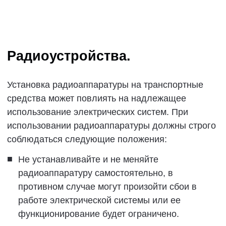
акты.
Уведомление о
конфиденциальности.
Наша компания ZEEKR собирает и использует
представленную вами соответствующую
информацию о пользовании наших продуктов и/
или услуг. Мы признаем важность
представленной вами персональной
информации и сделаем все возможное для
обеспечения безопасности и защиты ваших
личных данных в соответствии с применимыми
законами и правилами.
Для получения дополнительной информации о
сборе, использовании, хранении и защите ваших
личных данных в отношении пользования
соответствующих продуктов и услуг, а также об
их просмотре, обновлении, удалении и защите,
можено перейти в раздел Пользовательский
центр(User center)-О (About)-Положение о