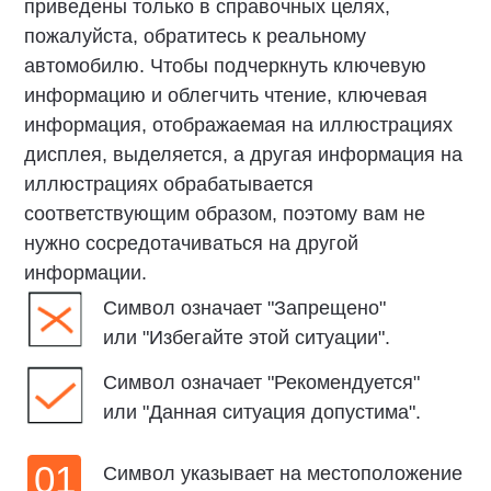
■
оценивайте, подходят ли погодные и
дорожные условия для правильного
передвижения, и в любое время следите за
движением других транспортных средств
или пешеходов и будьте готовы принять
корректирующие меры, чтобы предотвратить
несчастные случаи.
Пожалуйста, сосредоточьтесь во время
■
вождения. Ваши руки не должны отрываться
от рулевого колеса в течение длительного
времени. Выполнение телефонных звонков,
проверка сообщений, регулировка кнопки
управления во время вождения отвлекут
ваше внимание, что приведет к несчастным
случаям, жертвам или потере имущества.
Пожалуйста, внимательно прочтите
■
предупреждения и редостережения,
приведенные в данном руководстве,
игнорирование их может привести к травмам
персонала или потере имущества (включая
любые повреждения автомобиля).