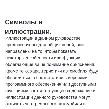
Примечания для
пользователей.
В целях вашей безопасности, пожалуйста,
соблюдайте местные законы и предписания во
время вождения и соблюдайте следующие меры
предосторожности:
■
Вы должны все время бодрствовать и не
садиться за руль после употребления
алкоголя или приема лекарств, а также
когда чувствуете недомогание; в противном
случае это может повлиять на вашу
способность управлять транспортным
средством и наблюдать за окружающей
обстановкой, что приведет к несчастным
случаям, жертвам или потере имущества
Обязательно ведите машину осторожно,