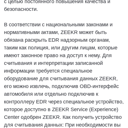
за телесные повреждения или смерть,
повреждение транспортного средства или
расходы, которые могут возникнуть в
результате установки неоригинальных
аксессуаров класса люкс или
несанкционированного дополнительного
оборудования.
Радиоустройства.
Установка радиоаппаратуры на транспортные
средства может повлиять на надлежащее
использование электрических систем. При
использовании радиоаппаратуры должны строго
соблюдаться следующие положения:
■
Не устанавливайте и не меняйте
радиоаппаратуру самостоятельно, в