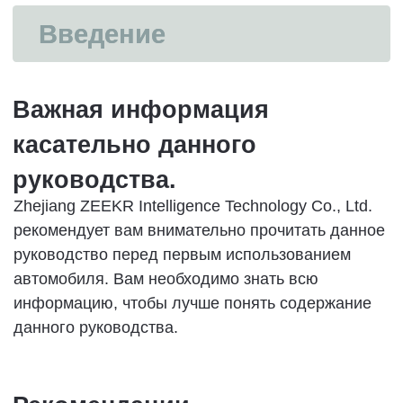
или других
Предупреждение!
Риск повреждения транспортного средства.
■
Примечание: Знак предупреждает вас о
том, что несоблюдение этой меры
предосторожности может привести к
повреждению транспортного средства
или другому ущербу вашему имуществу.
Примечание!
Справочная
информация
Здесь вы можете найти несколько
полезных советов или подробной
информации.