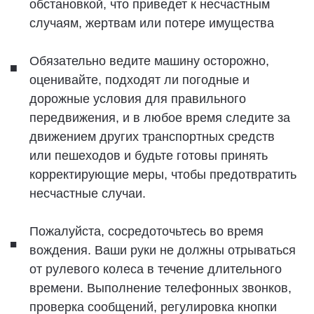
хронологическом порядке хранения данных об
авариях. Система EDR может помочь
соответствующему персоналу понять состояние
транспортного средства в момент возникновения
инцидента, чтобы ZEEKR могла выполнять
требования законодательства и другие
нормативные акты. Кроме того, записанная
информация может быть использована ZEEKR
для инженерных исследований в соответствии с
применимыми законами и нормативными актами
с целью постоянного повышения качества и
безопасности.
В соответствии с национальными законами и
нормативными актами, ZEEKR может быть
обязана раскрыть EDR надзорным органам,
таким как полиция, или другим лицам, которые
имеют законное право на доступ к нему. Для
считывания и интерпретации записанной
информации требуется специальное
оборудование для считывания данных ZEEKR,
его можно извлечь, подключив OBD-интерфейс
автомобиля или отдельно подключив к
контроллеру EDR через специальное устройство,