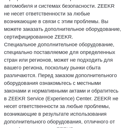
службы экстренной помощи и интеллектуального
подключения.
Предупреждение!
■
Вы несете ответственность за все
последствия и возможные убытки, если вам
не удастся своевременно отключить услугу
интеллектуального подключения.
Утилизация аккумуляторной
батареи.
Не продавайте, не сдавайте в аренду, не
передавайте, не модифицируйте, не снимайте и
не устанавливайте, не извлекайте и не
разбирайте аккумуляторы питания без
разрешения. Утилизированные аккумуляторы
питания должны быть утилизированы
уполномоченными агентствами ZEEKR. Прежде
чем утилизировать вышедшую из строя