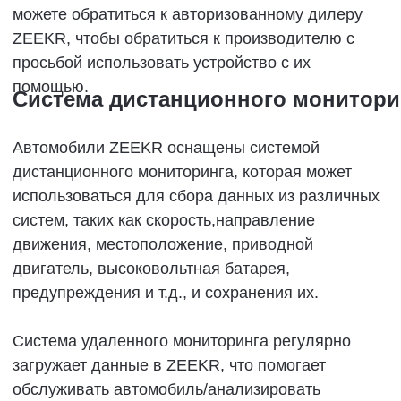
противном случае могут произойти сбои в
работе электрической системы или ее
функционирование будет ограничено.
При использовании радиоаппаратуры,
■
пожалуйста, соблюдайте законы и
нормативные акты региона, в котором
находится транспортное средство.
Не паркуйте автомобиль в местах с
■
сильными электромагнитными помехами,
таких как трансформатор.
Внимание!
■
Людям с имплантируемыми
кардиостимуляторами,
кардиостимуляторами для
ресинхронизирующейтерапии сердца или
имплантируемыми
кардиовертерамидефибрилляторами или
другими электронными медицинскими
устройствами следует держаться на