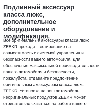
Система
дистанционного
мониторинга.
Предупреждение!
■
ZEEKR не несет ответственности за
любое воздействие и убытки, вызванные
установкой или модификацией
радиоаппаратуры без разрешения.
Радиоволны от радиоаппаратуры могут
■
воздействовать на контроллер подушки
безопасности.
Смена собственника.
В случае смены владельца транспортного
средства своевременно обратитесь в ZEEKR
Service (Experience) Center с вашей личной
идентификацией, чтобы сбросить данные
владельца и системные настройки до заводских
значений по умолчанию и прекратить действие