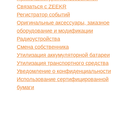
Важная информация
касательно данного
руководства.
Zhejiang ZEEKR Intelligence Technology Co., Ltd.
рекомендует вам внимательно прочитать данное
руководство перед первым использованием
автомобиля. Вам необходимо знать всю
информацию, чтобы лучше понять содержание
данного руководства.
Рекомендации
Внимание!
Телесные повреждения или
материальный ущерб.
■
Предупреждающий знак напоминает вам:
несоблюдение этого предостережения
может привести к травмам персонала
или материальному ущербу, и даже к
ситуациям, опасных для жизни, вашей