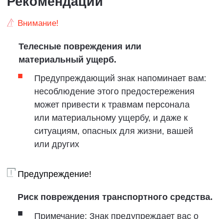
Символы и
иллюстрации.
Иллюстрации в данном руководстве
предназначены для общих целей, они
направлены на то, чтобы показать
некоторыеособенности или функции,
облегчающие ваше понимание объяснения.
Кроме того, характеристики автомобиля будут
обновляться в соответствии с версиями
программного обеспечения или доступными
функциями,соответствующее содержание и
иллюстрации данного руководства могут
отличаться от реального автомобиля и
приведены только в справочных целях,
пожалуйста, обратитесь к реальному
автомобилю. Чтобы подчеркнуть ключевую
информацию и облегчить чтение, ключевая
информация, отображаемая на иллюстрациях
дисплея, выделяется, а другая информация на
иллюстрациях обрабатывается