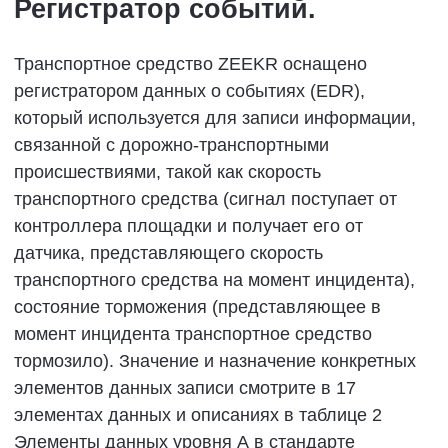
обеспечения максимальной производительности
вашего автомобиля и безопасности,
пожалуйста, отдавайте предпочтение
оригинальным аксессуарам класса люкс
ZEEKR. Установка на ваш автомобиль
неоригинальных продуктов ZEEKR может
отрицательно сказаться на работе вашего
автомобиля и системах безопасности. ZEEKR
не несет ответственности за любые
возникающие в связи с этим проблемы. Вы
можете заказать дополнительное оборудование,
сертифицированное ZEEKR.
Специальное дополнительное оборудование,
специально поставляемое для определенных
стран или регионов, может не подходить для
вашего региона, поскольку рынки сбыта
различаются. Перед заказом дополнительного
оборудования ознакомьтесь с местными
законами и нормативными актами и обратитесь
в ZEEKR Service (Experience) Center. ZEEKR не
несет ответственности за любые проблемы,
возникающие в результате использования
дополнительного оборудования, отличного от