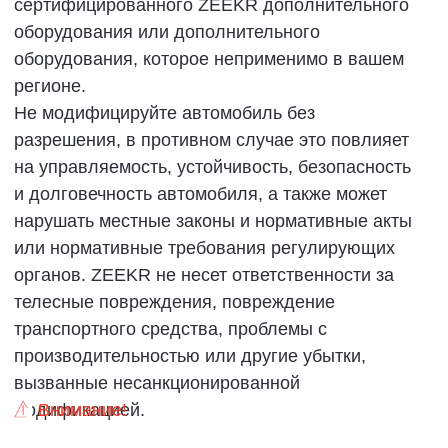
аккумуляторную батарею, пожалуйста,
обратитесь в ZEEKR Service (Experience) Center
для получения консультации по утилизации
высоковольтной батареи.
Внимание!
■
Запрещается незаконно сдавать на
металлолом или утилизировать
аккумуляторные батареи.
Запрещается использовать
■
аккумуляторную батарею вне автомобиля
или каким-либо образом модифицировать,
разбирать, извлекать или
демонтажировать ее.
Утилизация транспортного