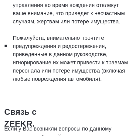
которое доступно в ZEEKR Service (Experience)
Center одобрен ZEEKR. Как получить устройство
для считывания данных: При необходимости вы
можете обратиться к авторизованному дилеру
ZEEKR, чтобы обратиться к производителю с
просьбой использовать устройство с их
помощью.
Система дистанционного мониторинга.
Автомобили ZEEKR оснащены системой
дистанционного мониторинга, которая может
использоваться для сбора данных из различных
систем, таких как скорость,направление
движения, местоположение, приводной
двигатель, высоковольтная батарея,
предупреждения и т.д., и сохранения их.
Система удаленного мониторинга регулярно
загружает данные в ZEEKR, что помогает
обслуживать автомобиль/анализировать
неисправности. В то же время некоторым
системам дистанционного управления могут
также потребоваться данные, предоставляемые