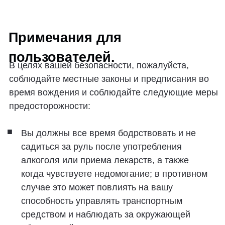
Регистратор событий.
Транспортное средство ZEEKR оснащено
регистратором данных о событиях (EDR),
который используется для записи информации,
связанной с дорожно-транспортными
происшествиями, такой как скорость
транспортного средства (сигнал поступает от
контроллера площадки и получает его от
датчика, представляющего скорость
транспортного средства на момент инцидента),
состояние торможения (представляющее в
момент инцидента транспортное средство
тормозило). Значение и назначение конкретных
элементов данных записи смотрите в 17
элементах данных и описаниях в таблице 2
Элементы данных уровня А в стандарте
GB39732-2020 "Регистратор".
Когда происходит событие столкновения
транспортного средства, текущие данные о
событии могут перезаписывать предыдущие
разблокированные данные о событии в