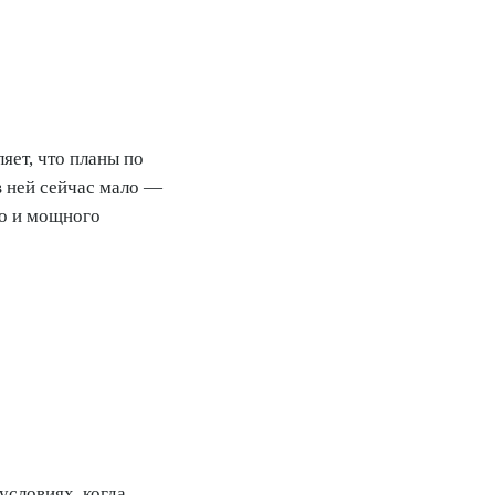
яет, что планы по
в ней сейчас мало —
го и мощного
условиях, когда