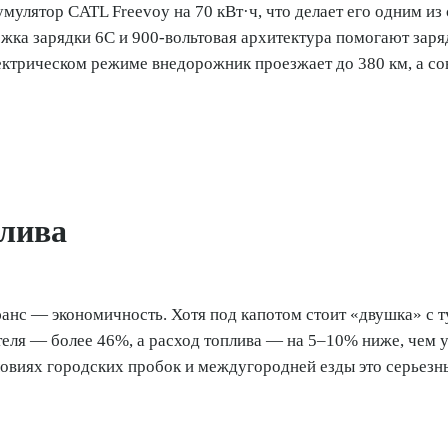
умулятор CATL Freevoy на 70 кВт·ч, что делает его одним из
жка зарядки 6C и 900-вольтовая архитектура помогают заря
лектрическом режиме внедорожник проезжает до 380 км, а со
плива
нс — экономичность. Хотя под капотом стоит «двушка» с 
еля — более 46%, а расход топлива — на 5–10% ниже, чем у
ловиях городских пробок и междугородней езды это серьезн