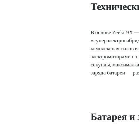
Техническ
В основе Zeekr 9X —
«суперэлектрогибрид
комплексная силовая
электромоторами на к
секунды, максималка
заряда батареи — раз
Батарея и 