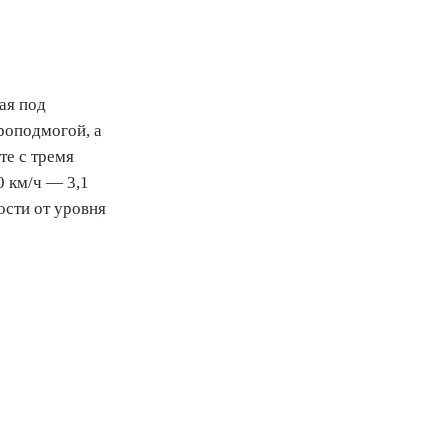
ая под
роподмогой, а
те с тремя
0 км/ч — 3,1
ости от уровня