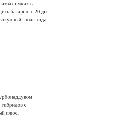
 самых емких в
дить батарею с 20 до
вокупный запас хода
турбонаддувом,
 гибридов с
ый плюс.