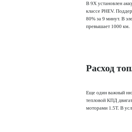
В 9X установлен акк
классе PHEV. Поддер
80% за 9 минут. В э
превышает 1000 км.
Расход то
Еще один важный нюа
тепловой КПД двигат
моторами 1.5T. В ус