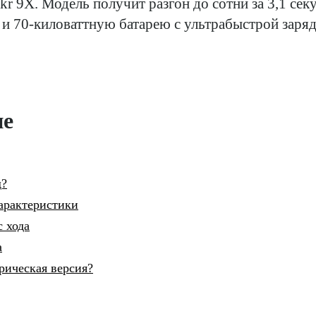
r 9X. Модель получит разгон до сотни за 3,1 секу
и 70-киловаттную батарею с ультрабыстрой заряд
ие
д?
арактеристики
с хода
а
рическая версия?