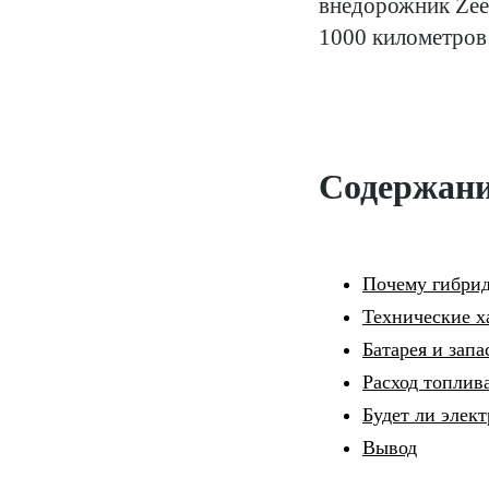
внедорожник Zeek
1000 километров 
Содержан
Почему гибри
Технические х
Батарея и запа
Расход топлив
Будет ли элект
Вывод