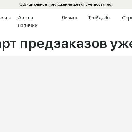
Официальное приложение Zeekr уже доступно.
ели
Авто в
Лизинг
Трейд-Ин
Сер
наличии
арт предзаказов уже