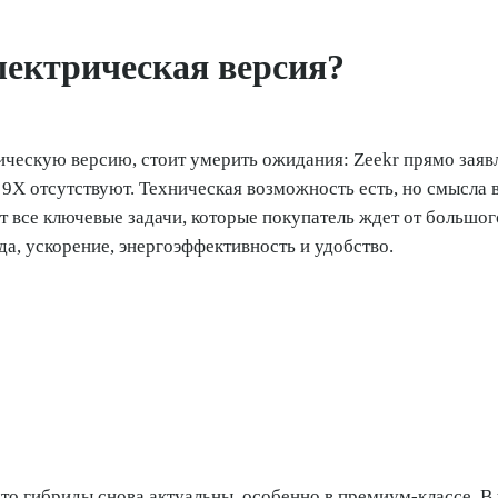
лектрическая версия?
рическую версию, стоит умерить ожидания: Zeekr прямо заявл
9X отсутствуют. Техническая возможность есть, но смысла 
т все ключевые задачи, которые покупатель ждет от большо
да, ускорение, энергоэффективность и удобство.
что гибриды снова актуальны, особенно в премиум-классе. В 