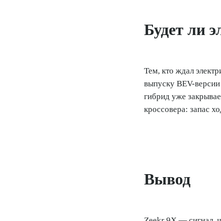
Будет ли э
Тем, кто ждал элект
выпуску BEV-версии 
гибрид уже закрывае
кроссовера: запас хо
Вывод
Zeekr 9X — сигнал, 