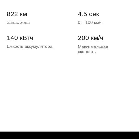
822 км
4.5 сек
Запас хода
0 – 100 км/ч
140 кВтч
200 км/ч
Емкость аккумулятора
Максимальная
скорость