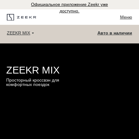
Официальное приложение Zeekr уже
доступно.
Меню
ZEEKR MIX
Авто в наличии
ZEEKR MIX
Просторный кроссвэн для
комфортных поездок
Мультимедия
Технологии
Безопасность
Интерьер
Возможности
Экстерьер
Двигатель
Комплектации