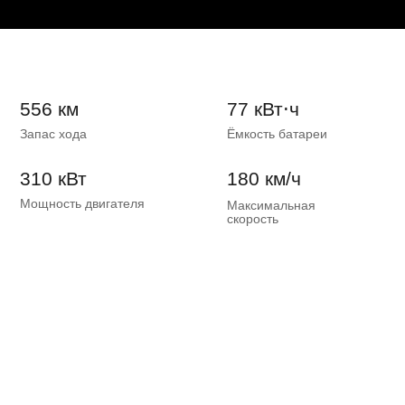
556 км
77 кВт⋅ч
Запас хода
Ёмкость батареи
310 кВт
180 км/ч
Мощность двигателя
Максимальная
скорость