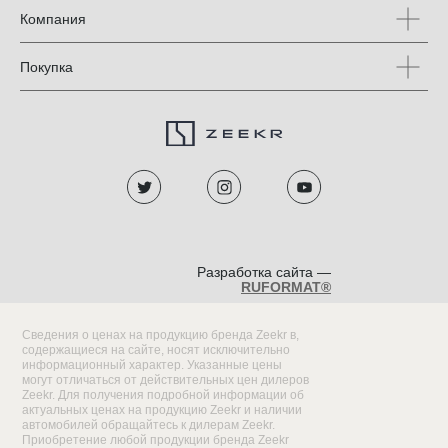
Компания
Покупка
Разработка сайта —
RUFORMAT®
Сведения о ценах на продукцию бренда Zeekr в,
содержащиеся на сайте, носят исключительно
информационный характер. Указанные цены
могут отличаться от действительных цен дилеров
Zeekr. Для получения подробной информации об
актуальных ценах на продукцию Zeekr и наличии
автомобилей обращайтесь к дилерам Zeekr.
Приобретение любой продукции бренда Zeekr