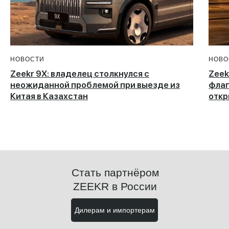
НОВОСТИ
НОВО
Zeekr 9X: владелец столкнулся с
Zeek
неожиданной проблемой при выезде из
флаг
Китая в Казахстан
откр
Стать партнёром
ZEEKR в России
Дилерам и импортерам