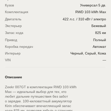
Кузов
Универсал 5 дв.
Комплектация
RWD 103 kWh Max
Двигатель
422 л.с. / 310 кВт / электро
Экстерьер
Бежевый
Заказать тест-драйв
Рассчитать кредит
Запас хода
825 км
Привод
Полный
Коробка передач
Автомат
Интерьер
Черный, Серый, Кожа
VIN
—
Описание
Zeekr 007GT в комплектации RWD 103 kWh
Max — идеальный выбор для тех, кто
любит дальние путешествия без забот
о зарядке. 100-киловаттный аккумулятор
Kirin обеспечивает впечатляющий запас
хода 825 км, позволяя забыть о станциях