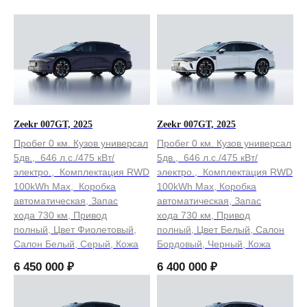
Zeekr 007GT, 2025
Zeekr 007GT, 2025
Пробег 0 км. Кузов универсал
Пробег 0 км. Кузов универсал
5дв., 646 л.с./475 кВт/
5дв., 646 л.с./475 кВт/
электро., Комплектация RWD
электро., Комплектация RWD
100kWh Max, Коробка
100kWh Max, Коробка
автоматическая, Запас
автоматическая, Запас
хода 730 км, Привод
хода 730 км, Привод
полный, Цвет Фиолетовый,
полный, Цвет Белый, Салон
Салон Белый, Серый, Кожа
Бордовый, Черный, Кожа
6 450 000
₽
6 400 000
₽