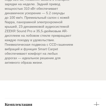
зарядки на неделю. Задний привод
мощностью 310 кВт обеспечивает
динамичное ускорение — 5.2 секунды
до 100 км/ч. Премиальный салон с кожей
Nappa, панорамной электрохромной
крышей, 23-динамиковой аудиосистемой
ZEEKR Sound Pro и 35,5-дюймовым AR-
дисплеем на лобовом стекле превращают
каждую поездку в удовольствие.
Пневматическая подвеска с CCD-гашением
вибраций и функция Smart Carpet
Zeekr 007
обеспечивают комфорт на любых
от 5 900 000 ₽
дорогах — идеальное решение для
активного образа жизни.
Первоначальный взнос
0 ₽
0
5 900 000
Срок кредита
1 год
2 года
3 года
4 года
5 лет
Комплектация
6 лет