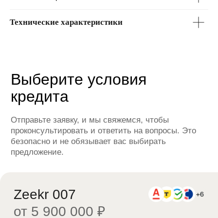
Технические характеристики
Сумма кредита
Ежемесячный платёж*
0 ₽
0 ₽
Выберите условия
кредита
Отправьте заявку, и мы свяжемся, чтобы
Оформить заявку
проконсультировать и ответить на вопросы. Это
безопасно и не обязывает вас выбирать
Отправляя заявку вы соглашаетесь с
предложение.
политикой обработки персональных данных
*Расчет является предварительным, не
является офертой. Ставка определяется
индивидуально и зависит от банка,
программы кредитования, первоначального
взноса и параметров заемщика