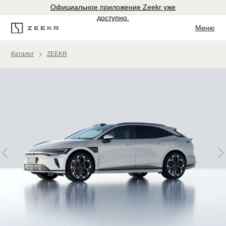
Официальное приложение Zeekr уже
доступно.
Меню
Каталог
ZEEKR
007GT