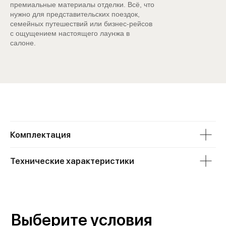
премиальные материалы отделки. Всё, что
нужно для представительских поездок,
семейных путешествий или бизнес-рейсов
с ощущением настоящего лаунжа в
салоне.
Zeekr 9X
от 11 355 000 ₽
Первоначальный взнос
0 ₽
0
11 355 000
Комплектация
Срок кредита
1 год
2 года
3 года
4 года
5 лет
Технические характеристики
6 лет
Сумма кредита
Ежемесячный платёж*
0 ₽
0 ₽
Выберите условия