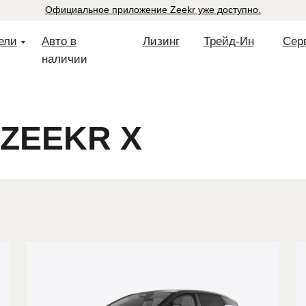
Официальное приложение Zeekr уже доступно.
ели
Авто в
Лизинг
Трейд-Ин
Сер
наличии
 ZEEKR X