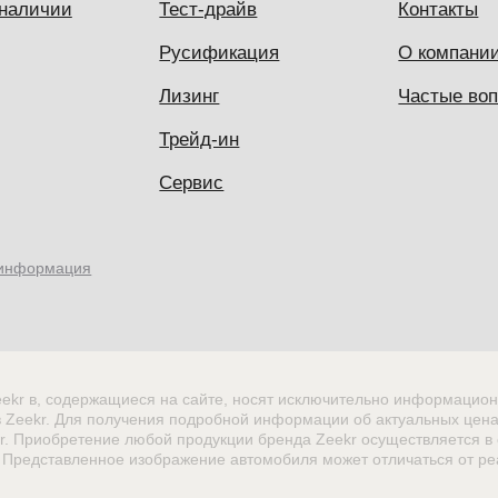
 наличии
Тест-драйв
Контакты
Русификация
О компани
Лизинг
Частые во
Трейд-ин
Сервис
 информация
ekr в, содержащиеся на сайте, носят исключительно информацион
в Zeekr. Для получения подробной информации об актуальных цена
. Приобретение любой продукции бренда Zeekr осуществляется в 
 Представленное изображение автомобиля может отличаться от ре