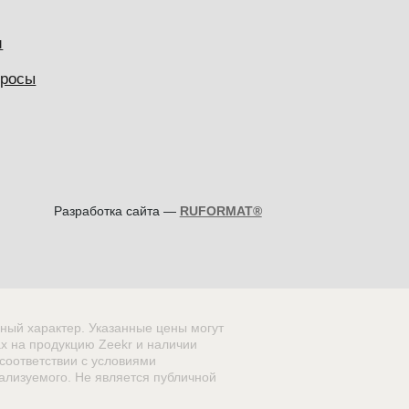
и
просы
Разработка сайта —
RUFORMAT®
ный характер. Указанные цены могут
х на продукцию Zeekr и наличии
соответствии с условиями
ализуемого. Не является публичной